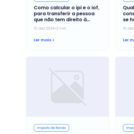
Como calcular o ipi e o iof,
Qual
para transferir a pessoa
cons
que não tem direito à
se h
isenção, antes do prazo
paga
10 dez 2024
•
2 min
10 de
legal?
fale
Ler mais
Ler m
Imposto de Renda
Impo