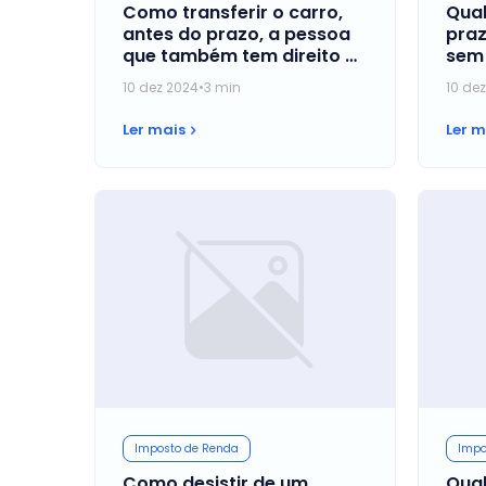
Como transferir o carro,
Qual
antes do prazo, a pessoa
praz
que também tem direito à
sem 
isenção?
para
10 dez 2024
•
3 min
10 de
Ler mais
Ler m
Imposto de Renda
Impo
Como desistir de um
Qual