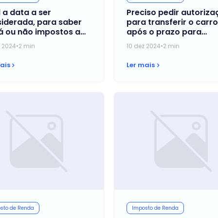
 a data a ser
Preciso pedir autoriz
iderada, para saber
para transferir o carro
á ou não impostos a
após o prazo para
r, nos casos de
transferência?
z 2024
•
2 min
10 dez 2024
•
2 min
cimento?
ais
Ler mais
sto de Renda
Imposto de Renda