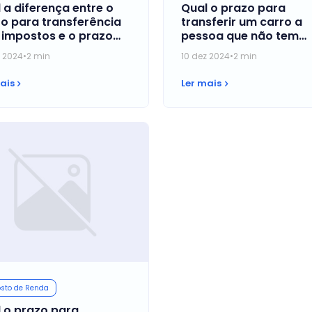
 a diferença entre o
Qual o prazo para
o para transferência
transferir um carro a
impostos e o prazo
pessoa que não tem
 nova aquisição?
direito à isenção, sem 
z 2024
•
2 min
10 dez 2024
•
2 min
que pagar imposto?
ais
Ler mais
sto de Renda
 o prazo para