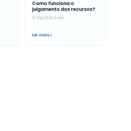
Como funciona o
julgamento dos recursos?
10 dez 2024
•
2 min
ter
Ler mais