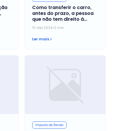
ação
Como transferir o carro,
,
antes do prazo, a pessoa
que não tem direito à
isenção?
10 dez 2024
•
2 min
Ler mais
Imposto de Renda