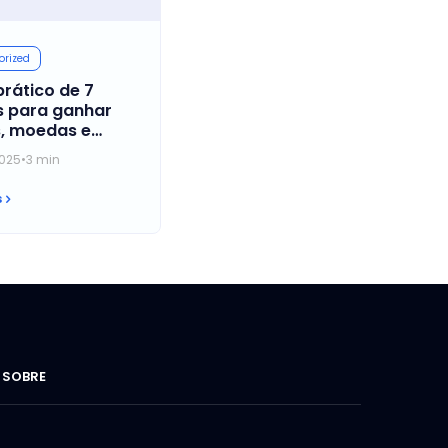
orized
prático de 7
 para ganhar
, moedas e
s” (Starr Drops)
025
•
3 min
wl Stars 2025
s
SOBRE