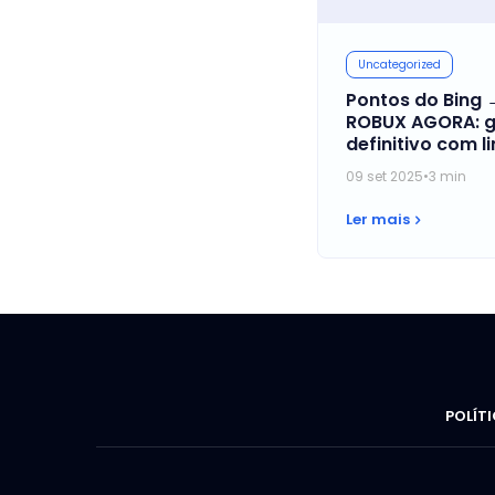
Uncategorized
Pontos do Bing 
ROBUX AGORA: g
definitivo com l
oficiais e passo
09 set 2025
•
3 min
passo de resgat
Ler mais
POLÍT