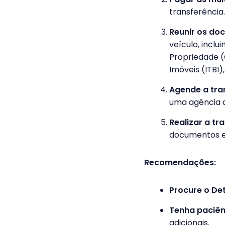
transferência.
Reunir os do
veículo, inclu
Propriedade 
Imóveis (ITBI
Agende a tra
uma agência 
Realizar a tr
documentos e 
Recomendações:
Procure o De
Tenha paciên
adicionais.