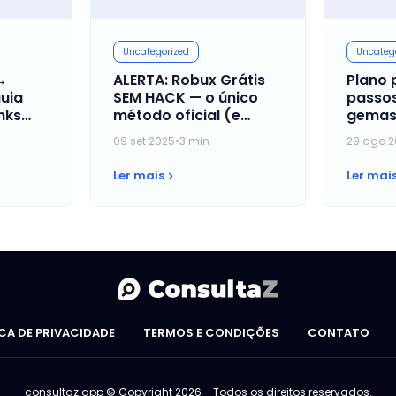
Uncategorized
Uncateg
→
ALERTA: Robux Grátis
Plano 
uia
SEM HACK — o único
passos
inks
método oficial (e
gemas
 a
seguro) que ninguém
“caixa
09 set 2025
•
3 min
29 ago 2
e!
te conta!
no Bra
Ler mais
Ler mai
ICA DE PRIVACIDADE
TERMOS E CONDIÇÕES
CONTATO
consultaz.app © Copyright 2026 - Todos os direitos reservados.