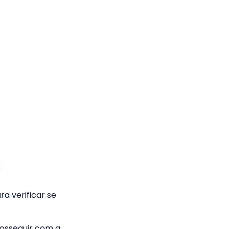
:
ra verificar se
rosseguir com a