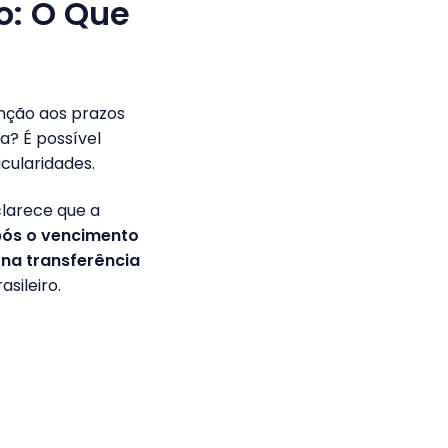
o: O Que
nção aos prazos
a? É possível
cularidades.
clarece que a
pós o vencimento
e na transferência
sileiro.