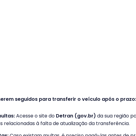
erem seguidos para transferir o veículo após o prazo
multas:
Acesse o site do
Detran (gov.br)
da sua região pa
 relacionadas à falta de atualização da transferência.
tas:
Caso existam multas, é preciso pagá-las antes de p