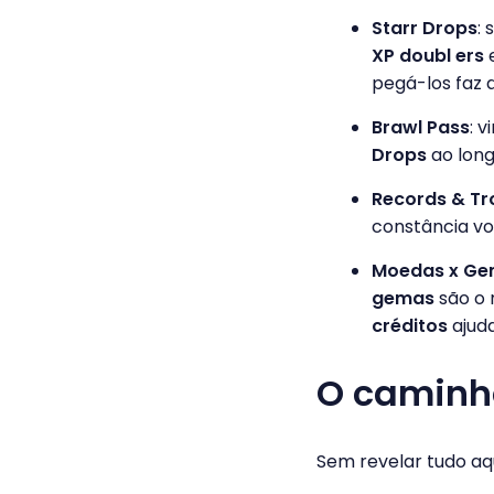
Starr Drops
:
XP doubl ers
e
pegá-los faz d
Brawl Pass
: 
Drops
ao long
Records & T
constância vo
Moedas x Gem
gemas
são o 
créditos
ajud
O caminho
Sem revelar tudo aqui