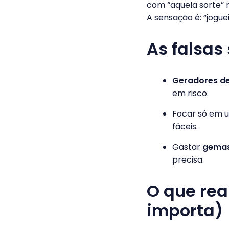
com “aquela sorte”
A sensação é: “jogue
As falsas
Geradores d
em risco.
Focar só em 
fáceis.
Gastar
gema
precisa.
O que rea
importa)