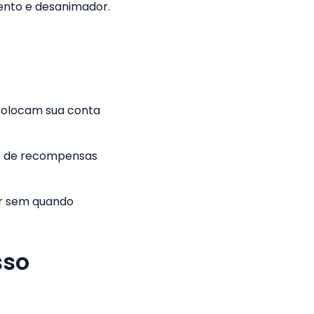
lento e desanimador.
 colocam sua conta
o de recompensas
ar sem quando
sso