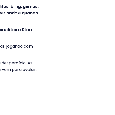
tos, bling, gemas,
aber
onde
e
quando
réditos e Starr
as; jogando com
 desperdício. As
rvem para evoluir;