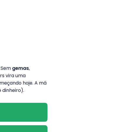
o. Sem
gemas
,
ers vira uma
omeçando hoje. A má
 dinheiro).