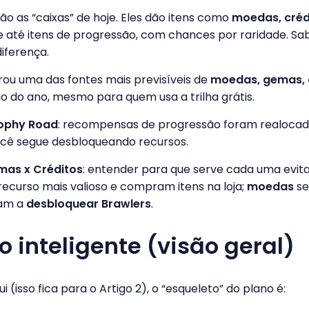
 são as “caixas” de hoje. Eles dão itens como
moedas, crédi
 até itens de progressão, com chances por raridade. S
iferença.
virou uma das fontes mais previsíveis de
moedas, gemas, c
o do ano, mesmo para quem usa a trilha grátis.
rophy Road
: recompensas de progressão foram realocad
cê segue desbloqueando recursos.
as x Créditos
: entender para que serve cada uma evita
recurso mais valioso e compram itens na loja;
moedas
se
am a
desbloquear Brawlers
.
 inteligente (visão geral)
 (isso fica para o Artigo 2), o “esqueleto” do plano é: