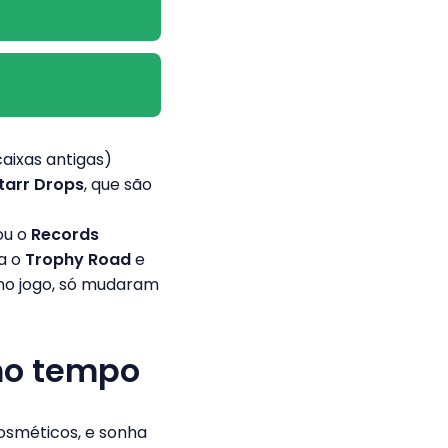
caixas antigas)
tarr Drops
, que são
ou o
Records
ra o
Trophy Road
e
no jogo, só mudaram
smo tempo
osméticos, e sonha