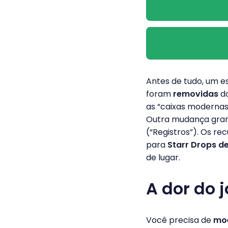
Antes de tudo, um e
foram
removidas
do
as “caixas modernas
Outra mudança gran
(“Registros”). Os re
para
Starr Drops d
de lugar.
A dor do 
Você precisa de
mo