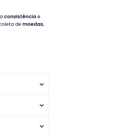
ia
consistência
e
 coleta de
moedas
,