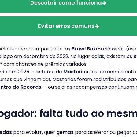
Descobrir como funciona
Evitar erros comuns
sclarecimento importante: as
Brawl Boxes
clássicas (as 
 jogo em dezembro de 2022. No lugar delas, existem os
S
” com chances de prêmios variados.
de em 2025: o sistema de
Masteries
saiu de cena e entr
cursos que vinham das Masteries foram redistribuídos pa
entro do Records
— ou seja, as recompensas continuam 
jogador: falta tudo ao me
edas
para evoluir, quer
gemas
para acelerar ou pegar c