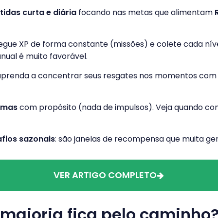
tidas curta e diária
focando nas metas que alimentam
pegue XP de forma constante (missões) e colete cada nível
ual é muito favorável.
 aprenda a concentrar seus resgates nos momentos com
emas
com propósito (nada de impulsos). Veja quando c
fios sazonais
: são janelas de recompensa que muita gen
VER ARTIGO COMPLETO
 maioria fica pelo caminho