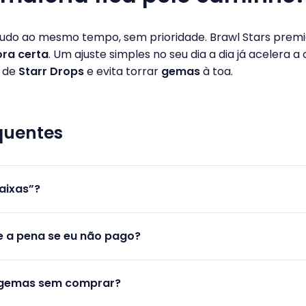
tudo ao mesmo tempo, sem prioridade. Brawl Stars prem
ora certa
. Um ajuste simples no seu dia a dia já acelera a
 de
Starr Drops
e evita torrar
gemas
à toa.
quentes
aixas”?
e a pena se eu não pago?
 gemas sem comprar?