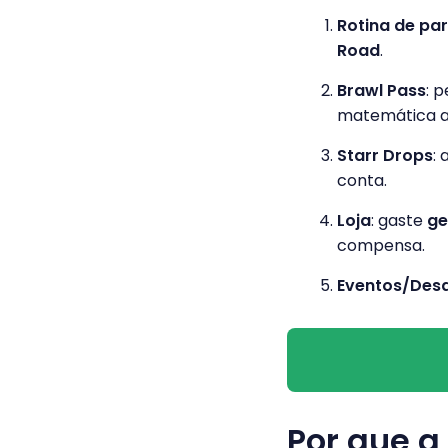
Rotina de par
Road
.
Brawl Pass
: 
matemática an
Starr Drops
:
conta.
Loja
: gaste
g
compensa.
Eventos/Desa
Por que a