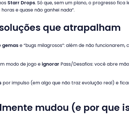
 nos
Starr Drops
. Só que, sem um plano, o progresso fica 
i horas e quase não ganhei nada”.
 soluções que atrapalham
e gemas
e “bugs milagrosos”: além de não funcionarem,
um modo de jogo e
ignorar
Pass/Desafios: você abre mã
s
por impulso (em algo que não traz evolução real) e fic
lmente mudou (e por que i