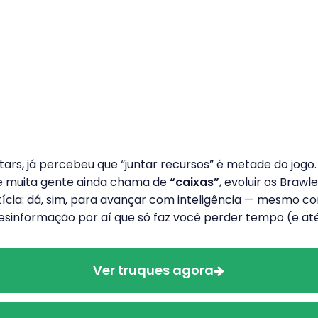
tars, já percebeu que “juntar recursos” é metade do jog
ue muita gente ainda chama de
“caixas”
, evoluir os Brawl
ícia: dá, sim, para avançar com inteligência — mesmo c
esinformação por aí que só faz você perder tempo (e até
Ver truques agora