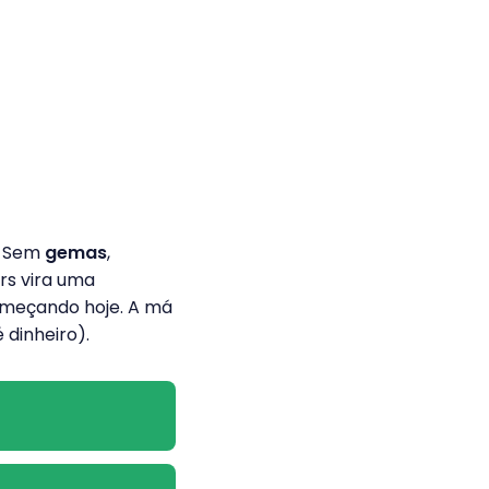
o. Sem
gemas
,
ers vira uma
omeçando hoje. A má
 dinheiro).