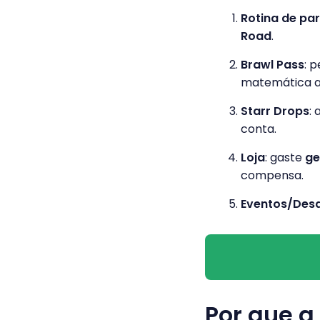
Rotina de par
Road
.
Brawl Pass
: 
matemática an
Starr Drops
:
conta.
Loja
: gaste
g
compensa.
Eventos/Desa
Por que a