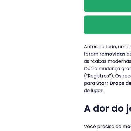
Antes de tudo, um e
foram
removidas
do
as “caixas modernas
Outra mudança gran
(“Registros”). Os re
para
Starr Drops d
de lugar.
A dor do 
Você precisa de
mo