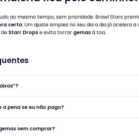
tudo ao mesmo tempo, sem prioridade. Brawl Stars prem
ora certa
. Um ajuste simples no seu dia a dia já acelera a
 de
Starr Drops
e evita torrar
gemas
à toa.
quentes
aixas”?
e a pena se eu não pago?
 gemas sem comprar?