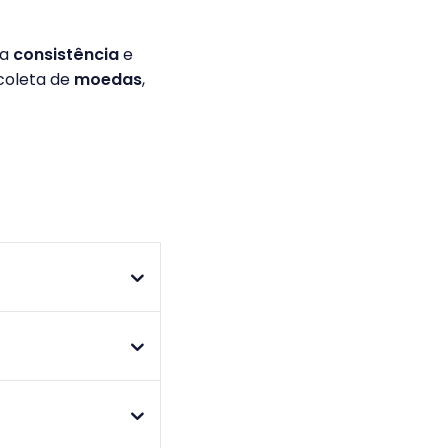
ia
consistência
e
 coleta de
moedas
,