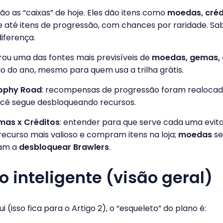
 são as “caixas” de hoje. Eles dão itens como
moedas, crédi
 até itens de progressão, com chances por raridade. S
iferença.
virou uma das fontes mais previsíveis de
moedas, gemas, c
o do ano, mesmo para quem usa a trilha grátis.
rophy Road
: recompensas de progressão foram realocad
cê segue desbloqueando recursos.
as x Créditos
: entender para que serve cada uma evita
recurso mais valioso e compram itens na loja;
moedas
se
am a
desbloquear Brawlers
.
 inteligente (visão geral)
 (isso fica para o Artigo 2), o “esqueleto” do plano é: