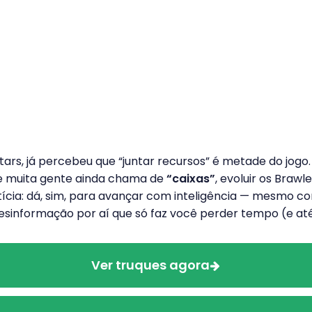
tars, já percebeu que “juntar recursos” é metade do jog
ue muita gente ainda chama de
“caixas”
, evoluir os Brawl
ícia: dá, sim, para avançar com inteligência — mesmo c
esinformação por aí que só faz você perder tempo (e até
Ver truques agora