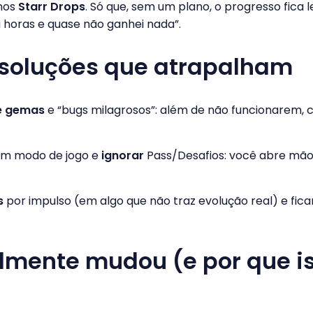
 nos
Starr Drops
. Só que, sem um plano, o progresso fica 
i horas e quase não ganhei nada”.
 soluções que atrapalham
e gemas
e “bugs milagrosos”: além de não funcionarem,
um modo de jogo e
ignorar
Pass/Desafios: você abre mã
s
por impulso (em algo que não traz evolução real) e fic
lmente mudou (e por que i