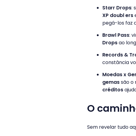
Starr Drops
:
XP doubl ers
e
pegá-los faz d
Brawl Pass
: 
Drops
ao long
Records & T
constância vo
Moedas x Gem
gemas
são o 
créditos
ajud
O caminho
Sem revelar tudo aqui