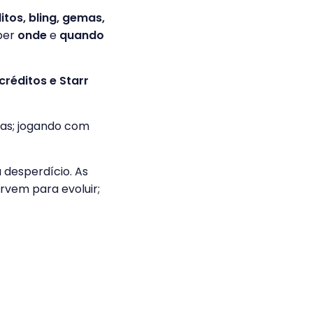
tos, bling, gemas,
aber
onde
e
quando
réditos e Starr
as; jogando com
 desperdício. As
rvem para evoluir;