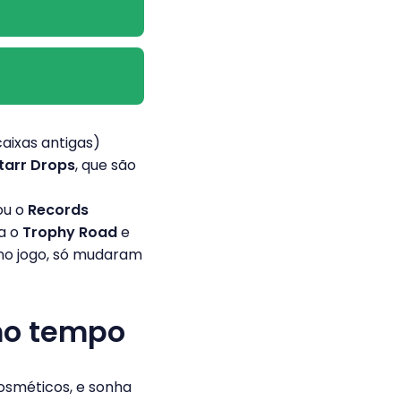
caixas antigas)
tarr Drops
, que são
ou o
Records
ra o
Trophy Road
e
no jogo, só mudaram
smo tempo
osméticos, e sonha