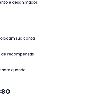
lento e desanimador.
 colocam sua conta
o de recompensas
ar sem quando
sso