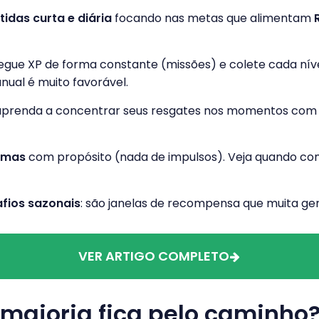
tidas curta e diária
focando nas metas que alimentam
pegue XP de forma constante (missões) e colete cada nível
ual é muito favorável.
 aprenda a concentrar seus resgates nos momentos com
emas
com propósito (nada de impulsos). Veja quando c
fios sazonais
: são janelas de recompensa que muita gen
VER ARTIGO COMPLETO
 maioria fica pelo caminho