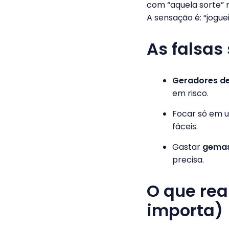
com “aquela sorte”
A sensação é: “jogue
As falsas
Geradores d
em risco.
Focar só em 
fáceis.
Gastar
gema
precisa.
O que rea
importa)