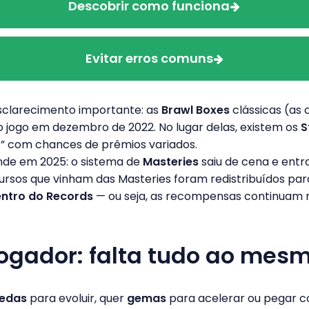
Descobrir como funciona
Evitar erros comuns
sclarecimento importante: as
Brawl Boxes
clássicas (as 
 jogo em dezembro de 2022. No lugar delas, existem os
S
” com chances de prêmios variados.
de em 2025: o sistema de
Masteries
saiu de cena e entr
cursos que vinham das Masteries foram redistribuídos pa
entro do Records
— ou seja, as recompensas continuam 
jogador: falta tudo ao me
edas
para evoluir, quer
gemas
para acelerar ou pegar c