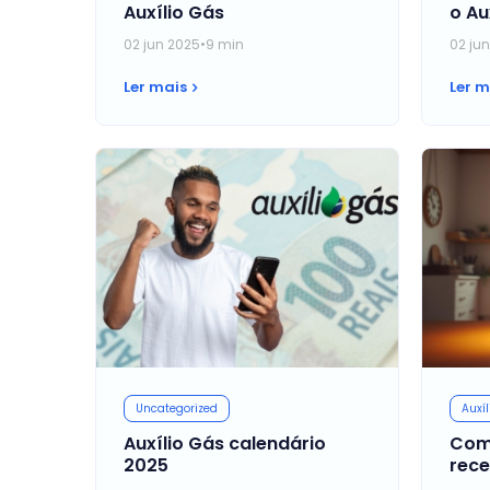
Auxílio Gás
o Au
02 jun 2025
•
9 min
02 ju
Ler mais
Ler m
Uncategorized
Auxíl
Auxílio Gás calendário
Com
2025
rece