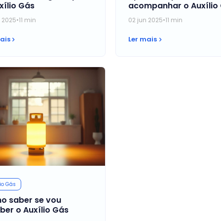
xílio Gás
acompanhar o Auxílio
n 2025
•
11 min
02 jun 2025
•
11 min
ais
Ler mais
io Gás
o saber se vou
ber o Auxílio Gás