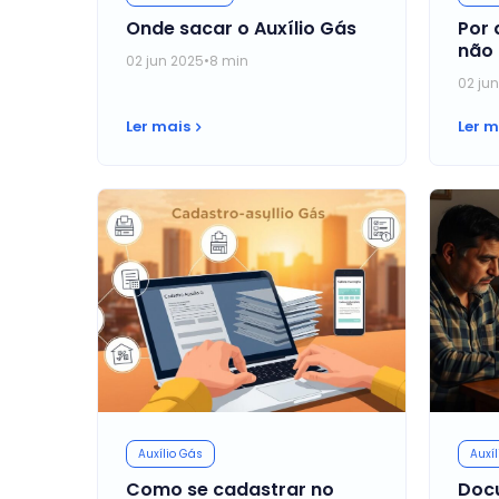
Onde sacar o Auxílio Gás
Por 
não 
02 jun 2025
•
8 min
02 ju
Ler mais
Ler m
Auxílio Gás
Auxíl
Como se cadastrar no
Docu