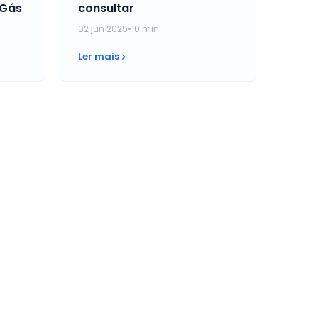
 Gás
consultar
02 jun 2025
•
10 min
Ler mais