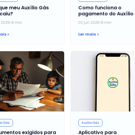
que meu Auxílio Gás
Como funciona o
caiu?
pagamento do Auxílio
n 2025
•
9 min
02 jun 2025
•
8 min
ais
Ler mais
io Gás
Auxílio Gás
mentos exigidos para
Aplicativo para